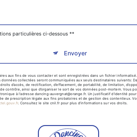
tions particulières ci-dessous **
Envoyer
 aux fins de vous contacter et sont enregistrées dans un fichier informatisé.
Les données collectées seront communiquées aux seuls destinataires suivants: D
ts d’accès, de rectification, d’effacement, de portabilité, de limitation, d’op
 de contrôle, ainsi que d’organiser le sort de vos données post-mortem. Vous pou
ronique à l'adresse dancing-auvergnat@orange.fr. Un justificatif d'identité p
e de prescription légale aux fins probatoires et de gestion des contentieux. Vous
octel.gouv.fr
. Consultez le site cnil.fr pour plus d’informations sur vos droits.