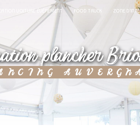
CATION VOITURE ÉVÉNEMENT
FOOD TRUCK
ZONE D'INT
ocation plancher Bri
DANCING AUVERGN