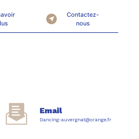
savoir
Contactez-
lus
nous
Email
dancing-auvergnat@orange.fr